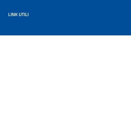
LINK UTILI
Sezione Link Utili