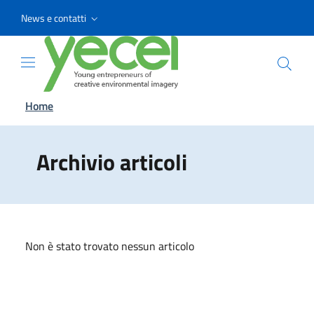
Vai ai contenuti
Vai al menu di navigazione
Vai al footer
News e contatti
Home
Archivio articoli
Non è stato trovato nessun articolo