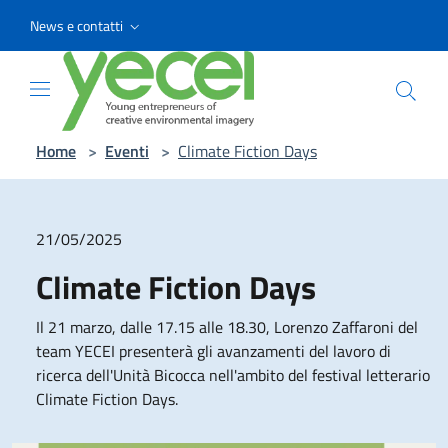
Vai ai contenuti
Vai al menu di navigazione
Vai al footer
News e contatti
Home
>
Eventi
>
Climate Fiction Days
21/05/2025
Climate Fiction Days
Il 21 marzo, dalle 17.15 alle 18.30, Lorenzo Zaffaroni del
team YECEI presenterà gli avanzamenti del lavoro di
ricerca dell'Unità Bicocca nell'ambito del festival letterario
Climate Fiction Days.