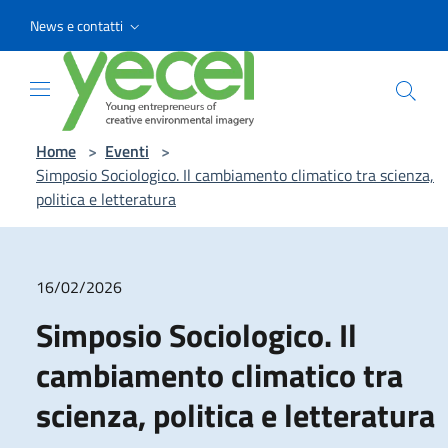
Vai ai contenuti
Vai al menu di navigazione
Vai al footer
News e contatti
Home
>
Eventi
>
Simposio Sociologico. Il cambiamento climatico tra scienza,
politica e letteratura
16/02/2026
Simposio Sociologico. Il
cambiamento climatico tra
scienza, politica e letteratura