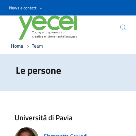
Vai ai contenuti
Vai al menu di navigazione
Vai al footer
News e contatti
Home
>
Team
Le persone
Università di Pavia